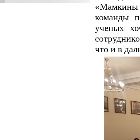
«Мамкины 
команды п
ученых хо
сотруднико
что и в да