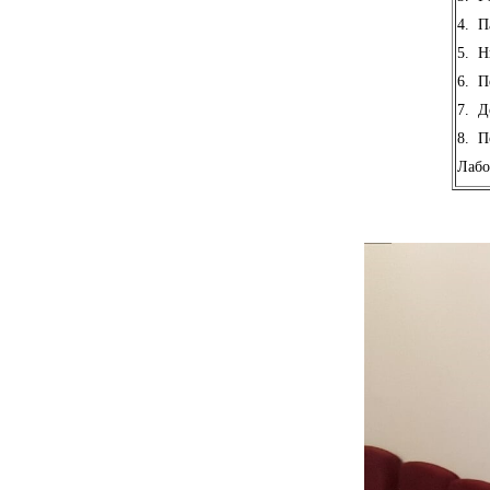
4.
П
5.
Н
6.
П
7.
Д
8.
П
Лабо