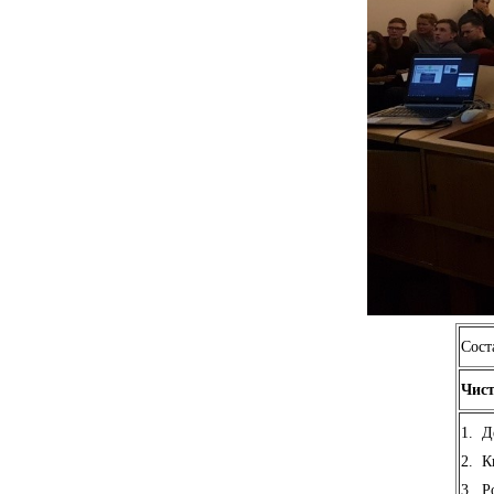
Сост
Чис
1.
Д
2.
К
3.
Р